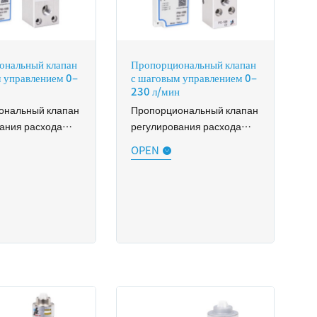
ональный клапан
Пропорциональный клапан
 управлением 0–
с шаговым управлением 0–
230 л/мин
ональный клапан
Пропорциональный клапан
ания расхода
регулирования расхода
и газа серии FC
серии FC обеспечивает
вает
высокоточное
чное
регулирование расхода
ание расхода
жидкости и газа.
 газа.
Повторяемость может
мость может
достигать 0,1% полной
 0,1% полной
шкалы при чрезвычайно
и чрезвычайно
низком гистерезисе.
стерезисе.
Пропорциональный
ональный
игольчатый клапан серии