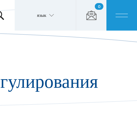
0
язык
гулирования