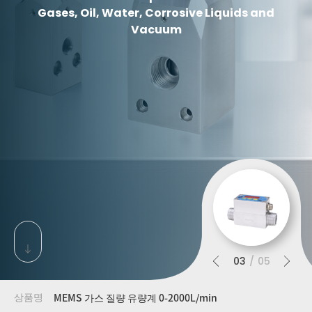
Gases, Oil, Water, Corrosive Liquids and
Vacuum
0
3
05
상품명
초고해상도 비례압력 레귤레이터
압력 제어 유량 제어기(비방출)
MEMS 가스 질량 유량계 0-2000L/min
고압 비례 레귤레이터/컨트롤러(0-70bar)
스테퍼 제어 비례 밸브 0-1200L/min