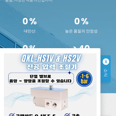
0
%
0
%
대만산
높은 품질의 안정성
0
%
>
40
제품 반품률
수년간의 경험
소식