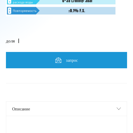
доля
запрос