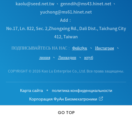
kaolu@seed.net.tw
、
genndih@ms43.hinet.net
、
yuchong@ms61.hinet.net
Add
No.17, Ln. 822, Sec. 2,Zhongxing Rd.
,
Dali Dist.
,
Taichung City
412
,
Taiwan
ПОДПИСЫВАЙТЕСЬ НА НАС
Фейсбук
Инстаграм
линия
Линкедин
ютуб
COPYRIGHT © 2026 Kao Lu Enterprise Co., Ltd. Все права защищены.
Карта сайта
политика конфиденциальности
Корпорация ФуАн Биомехатроники
GO TOP