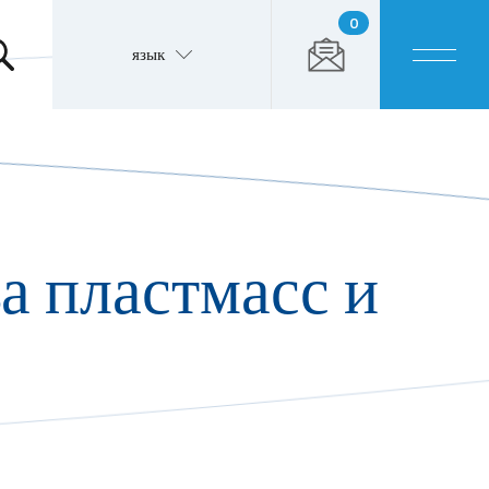
0
язык
а пластмасс и