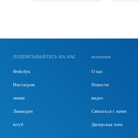
заказу. Д
быстрого 
обратитес
давления 
производ
подходит 
управляю
объемный
бустер да
купольной
ПОДПИСЫВАЙТЕСЬ НА НАС
компания
Тип 600 —
высокого 
Фейсбук
О нас
большим 
Выходное
Инстаграм
Новости
регулируе
электрон
линия
видео
давления.
Линкедин
Связаться с нами
Поток мож
ютуб
Дилерская зона
различных
Эта комб