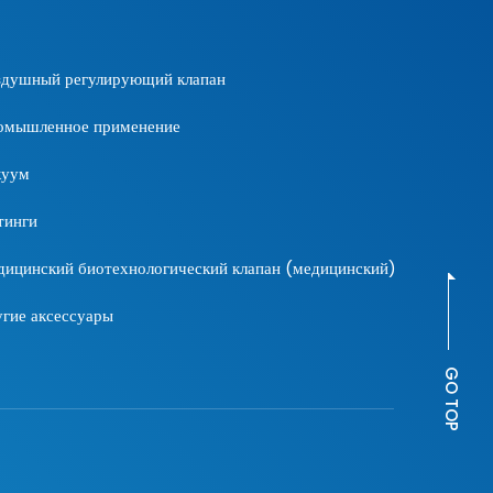
ого регулятора
и объемного
твечает
здушный регулирующий клапан
ям, когда
 высокий расход
омышленное применение
 точность
ания давления.
куум
тинги
ицинский биотехнологический клапан (медицинский)
гие аксессуары
GO TOP