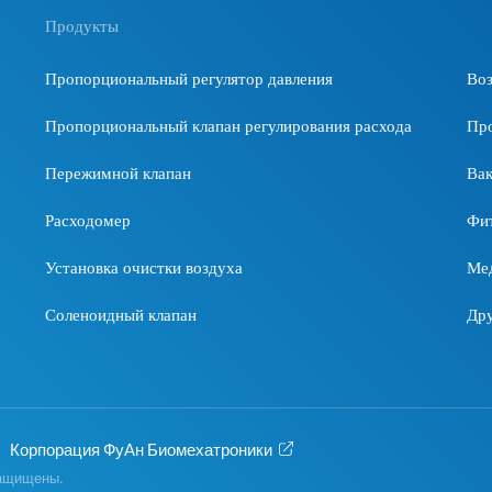
электронн
Продукты
давления 
бустера о
Пропорциональный регулятор давления
Во
требовани
требуется
Пропорциональный клапан регулирования расхода
Пр
и высокая
регулиров
Пережимной клапан
Ва
Расходомер
Фи
Установка очистки воздуха
Мед
Соленоидный клапан
Дру
Корпорация ФуАн Биомехатроники
защищены.