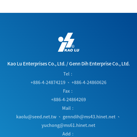
Kao Lu Enterprises Co., Ltd.
/
Genn Dih Enterprise Co., Ltd.
Tel
+886-4-24874219
、
+886-4-24860626
Fax
+886-4-24864269
Mail
kaolu@seed.net.tw
、
genndih@ms43.hinet.net
、
yuchong@ms61.hinet.net
Add