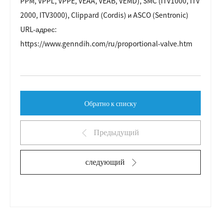
PPM, VPPL, VPPE, VEAA, VEAB, VEMD), SMC (ITV1000, ITV
2000, ITV3000), Clippard (Cordis) и ASCO (Sentronic)
URL-адрес:
https://www.genndih.com/ru/proportional-valve.htm
Обратно к списку
Предыдущий
следующий