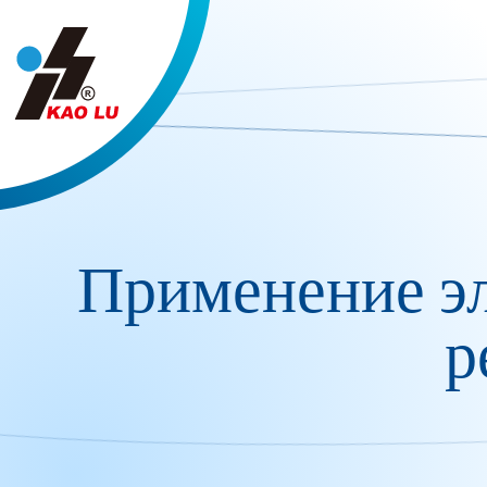
Панель управления cookies
Применение э
р