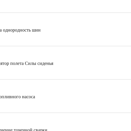
на однородность шин
ятор полета Силы сиденья
топливного насоса
нение точечной сварки