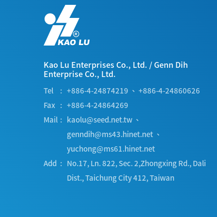
Kao Lu Enterprises Co., Ltd.
/
Genn Dih
Enterprise Co., Ltd.
Tel
+886-4-24874219
、
+886-4-24860626
Fax
+886-4-24864269
Mail
kaolu@seed.net.tw
、
genndih@ms43.hinet.net
、
yuchong@ms61.hinet.net
Add
No.17, Ln. 822, Sec. 2,Zhongxing Rd.
,
Dali
Dist.
,
Taichung City
412
,
Taiwan