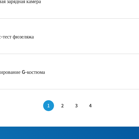
ая зарядная камера
с-тест фюзеляжа
ирование G-костюма
1
2
3
4