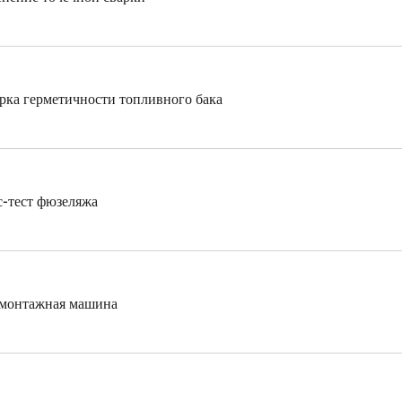
рка герметичности топливного бака
с-тест фюзеляжа
онтажная машина