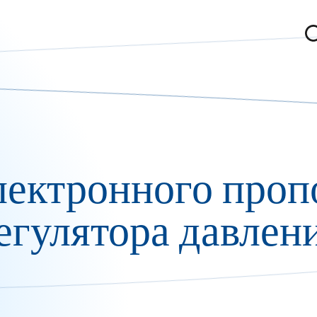
лектронного проп
егулятора давлен