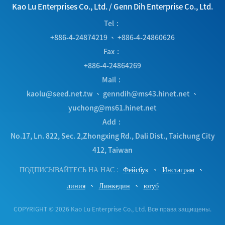
Kao Lu Enterprises Co., Ltd.
/
Genn Dih Enterprise Co., Ltd.
Tel
+886-4-24874219
、
+886-4-24860626
Fax
+886-4-24864269
Mail
kaolu@seed.net.tw
、
genndih@ms43.hinet.net
、
yuchong@ms61.hinet.net
Add
No.17, Ln. 822, Sec. 2,Zhongxing Rd.
,
Dali Dist.
,
Taichung City
412
,
Taiwan
ПОДПИСЫВАЙТЕСЬ НА НАС
Фейсбук
Инстаграм
линия
Линкедин
ютуб
COPYRIGHT © 2026 Kao Lu Enterprise Co., Ltd. Все права защищены.