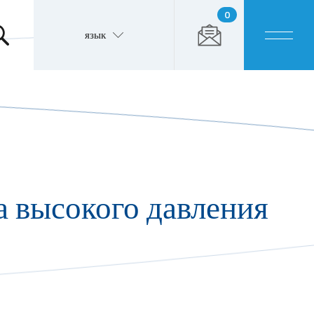
0
язык
а высокого давления