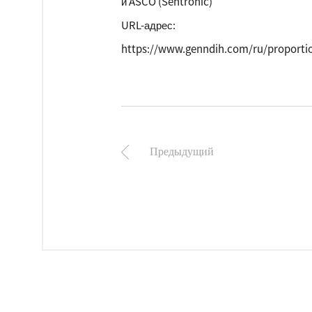
и ASCO (Sentronic)
URL-адрес:
https://www.genndih.com/ru/proportio
Предыдущий