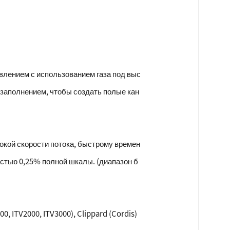
влением с использованием газа под выс
 заполнением, чтобы создать полые кан
окой скорости потока, быстрому времен
остью 0,25% полной шкалы. (диапазон б
0, ITV2000, ITV3000), Clippard (Cordis)