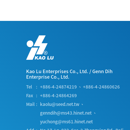
Kao Lu Enterprises Co., Ltd.
/
Genn Dih
Enterprise Co., Ltd.
Tel
+886-4-24874219
、
+886-4-24860626
Fax
+886-4-24864269
Mail
kaolu@seed.net.tw
、
genndih@ms43.hinet.net
、
yuchong@ms61.hinet.net