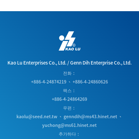
Kao Lu Enterprises Co., Ltd.
/
Genn Dih Enterprise Co., Ltd.
전화
+886-4-24874219
、
+886-4-24860626
팩스
+886-4-24864269
우편
kaolu@seed.net.tw
、
genndih@ms43.hinet.net
、
yuchong@ms61.hinet.net
추가하다