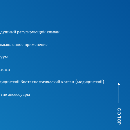
здушный регулирующий клапан
омышленное применение
куум
тинги
ицинский биотехнологический клапан (медицинский)
гие аксессуары
GO TOP