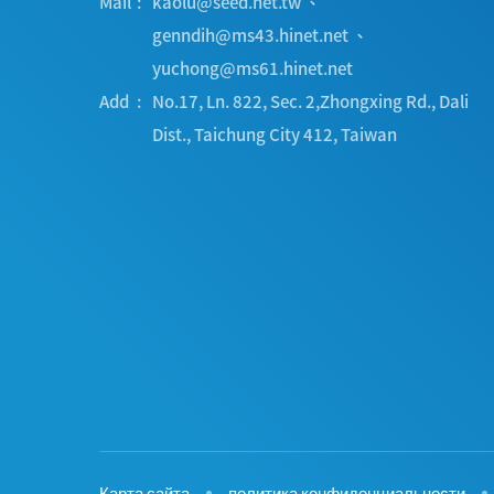
Mail
kaolu@seed.net.tw
、
genndih@ms43.hinet.net
、
yuchong@ms61.hinet.net
Add
No.17, Ln. 822, Sec. 2,Zhongxing Rd.
,
Dali
Dist.
,
Taichung City
412
,
Taiwan
Карта сайта
политика конфиденциальности