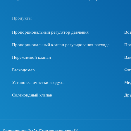
Продукты
Пропорциональный регулятор давления
Во
Пропорциональный клапан регулирования расхода
Пр
Пережимной клапан
Ва
Расходомер
Фи
Установка очистки воздуха
Мед
Соленоидный клапан
Дру
Корпорация ФуАн Биомехатроники