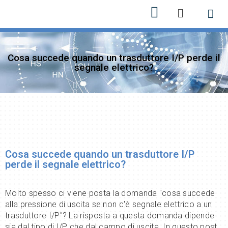
Nuovi pr
Cosa succede quando un trasduttore I/P perde il
segnale elettrico?
Cosa succede quando un trasduttore I/P
perde il segnale elettrico?
Molto spesso ci viene posta la domanda "cosa succede
alla pressione di uscita se non c'è segnale elettrico a un
trasduttore I/P"? La risposta a questa domanda dipende
sia dal tipo di I/P che dal campo di uscita. In questo post,