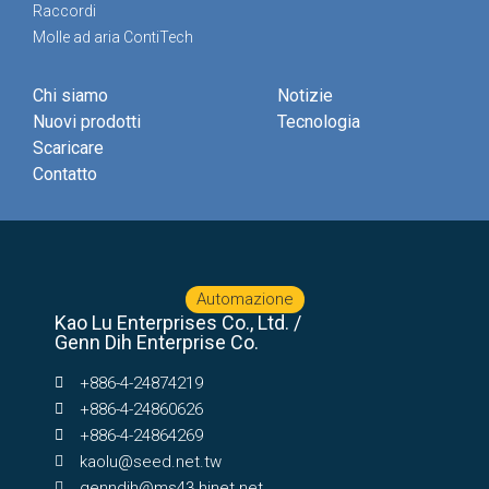
Raccordi
Molle ad aria ContiTech
Chi siamo
Notizie
Nuovi prodotti
Tecnologia
Scaricare
Contatto
Automazione
Kao Lu Enterprises Co., Ltd. /
Genn Dih Enterprise Co.
+886-4-24874219
+886-4-24860626
+886-4-24864269
kaolu@seed.net.tw
genndih@ms43.hinet.net