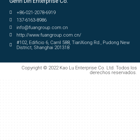
Genn Dih Enterprise Co.
+86-021-2078-6919
137-6163-8986
info@fuangroup.com.cn
http://www.fuangroup.com.cn/
#102, Edificio 6, Carril 588, TianXiong Rd., Pudong New
District, Shanghai 201318
Copyright © 2022 Kao Lu Enterprise Co. Ltd. Todos los
derechos reservados.