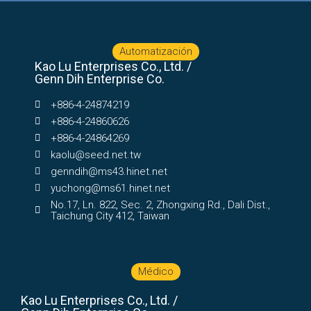
Automatización
Kao Lu Enterprises Co., Ltd. /
Genn Dih Enterprise Co.
+886-4-24874219
+886-4-24860626
+886-4-24864269
kaolu@seed.net.tw
genndih@ms43.hinet.net
yuchong@ms61.hinet.net
No.17, Ln. 822, Sec. 2, Zhongxing Rd., Dali Dist.,
Taichung City 412, Taiwan
Médico
Kao Lu Enterprises Co., Ltd. /