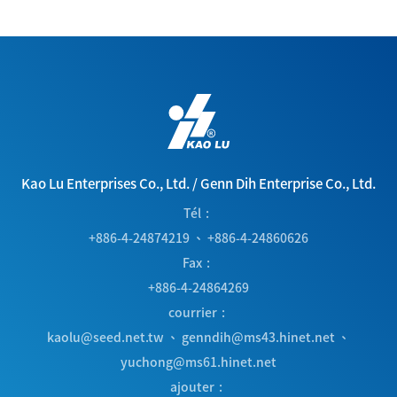
Kao Lu Enterprises Co., Ltd.
/
Genn Dih Enterprise Co., Ltd.
Tél
+886-4-24874219
、
+886-4-24860626
Fax
+886-4-24864269
courrier
kaolu@seed.net.tw
、
genndih@ms43.hinet.net
、
yuchong@ms61.hinet.net
ajouter