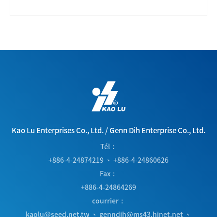
Kao Lu Enterprises Co., Ltd.
/
Genn Dih Enterprise Co., Ltd.
Tél
+886-4-24874219
、
+886-4-24860626
Fax
+886-4-24864269
courrier
kaolu@seed.net.tw
、
genndih@ms43.hinet.net
、