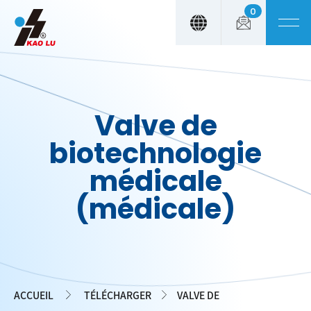
0
Panneau de gestion des cookies
Valve de
biotechnologie
médicale
(médicale)
ACCUEIL
TÉLÉCHARGER
VALVE DE