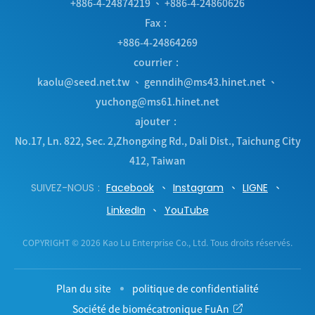
+886-4-24874219
、
+886-4-24860626
Fax
+886-4-24864269
courrier
kaolu@seed.net.tw
、
genndih@ms43.hinet.net
、
yuchong@ms61.hinet.net
ajouter
No.17, Ln. 822, Sec. 2,Zhongxing Rd.
,
Dali Dist.
,
Taichung City
412
,
Taiwan
SUIVEZ-NOUS
Facebook
Instagram
LIGNE
LinkedIn
YouTube
COPYRIGHT © 2026 Kao Lu Enterprise Co., Ltd. Tous droits réservés.
Plan du site
politique de confidentialité
Société de biomécatronique FuAn