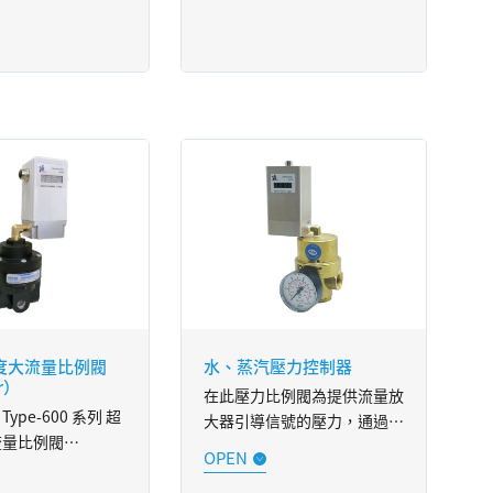
可達
493psi）控制範圍
435 psi）
 5000
12 scfm）等特色，
用在激光雷射切割
出、輪胎機械..等
隨時需要精準穩定調
與監控壓力值的產業
V、4-20mA 或
odbus 信號控制。
度大流量比例閥
水、蒸汽壓力控制器
r）
在此壓力比例閥為提供流量放
力範圍，歡迎諮詢。
+ Type-600 系列 超
大器引導信號的壓力，通過控
流量比例閥
制隔膜頂部的壓力，我們可以
控制流量放大器的輸出壓力。
達 0.01psi，最