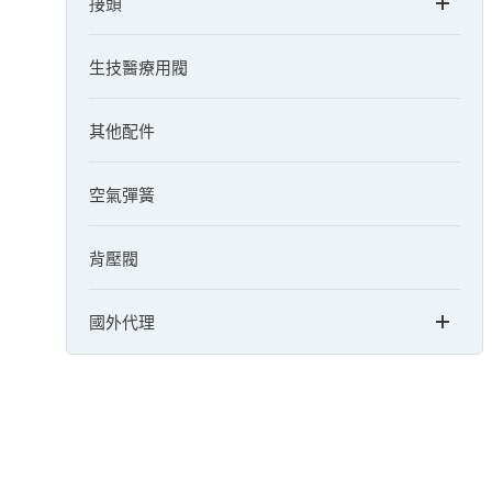
接頭
生技醫療用閥
其他配件
空氣彈簧
背壓閥
國外代理