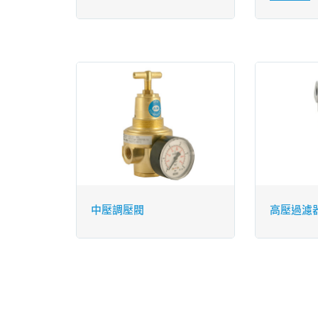
大流量達 4
用運用在
大、氣壓
制壓力與
1. QKL-
數位信號
多段控制
放大器來
2. Type
稱為圓頂
中壓調壓閥
高壓過濾器(
閥，它可
壓閥的運
能。
3. 透過搭配
例閥來引導控
量放大器 