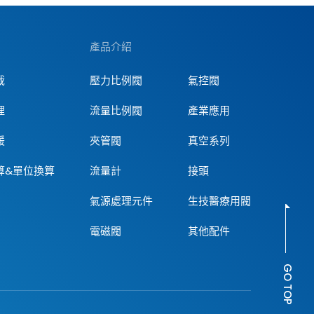
流量放大器的輸出壓
方法解決壓力比例閥
或流體的限制，也能
產品介紹
量及高解析度的需
載
壓力比例閥
氣控閥
理
流量比例閥
產業應用
援
夾管閥
真空系列
算&單位換算
流量計
接頭
氣源處理元件
生技醫療用閥
電磁閥
其他配件
GO TOP