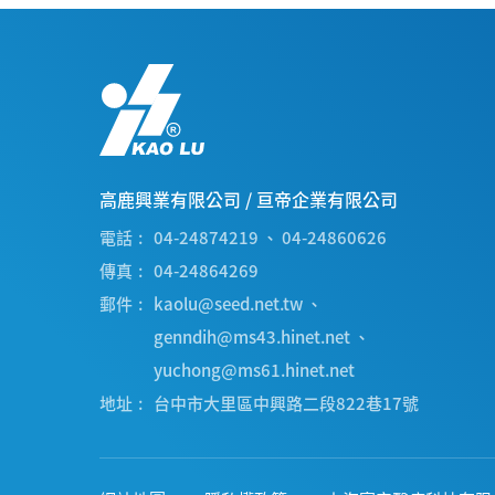
高鹿興業有限公司
/
亘帝企業有限公司
電話
04-24874219
、
04-24860626
傳真
04-24864269
郵件
kaolu@seed.net.tw
、
genndih@ms43.hinet.net
、
yuchong@ms61.hinet.net
地址
台中市
大里區
中興路二段822巷17號