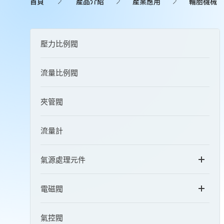
首頁
產品介紹
產業應用
輪胎機械
壓力比例閥
流量比例閥
夾管閥
流量計
氣源處理元件
電磁閥
氣控閥