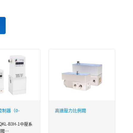
制器（0-
高速壓力比例閥
 QKL-B3H-1中壓系
例閥