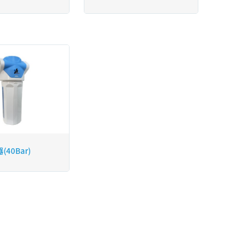
流量放大器亦稱為圓頂式或先
200 L/min。適合
導式壓力調壓閥，它可以是調
精密儀器、大流量放
壓閥或背壓閥的應用。
恆定控制、專用機控
兼顧流量等設備上。
B1T 壓力比例閥，以
，實現對氣體壓力的
與監測。可搭配流量
做引導壓力的信號。
-600 流量放大器，亦
式或先導式壓力調壓
40Bar)
以當作是調壓閥或背
用與放大流量等功
 QKL-B1T 壓力比
制 Type-600 流
隔膜頂部的壓力，