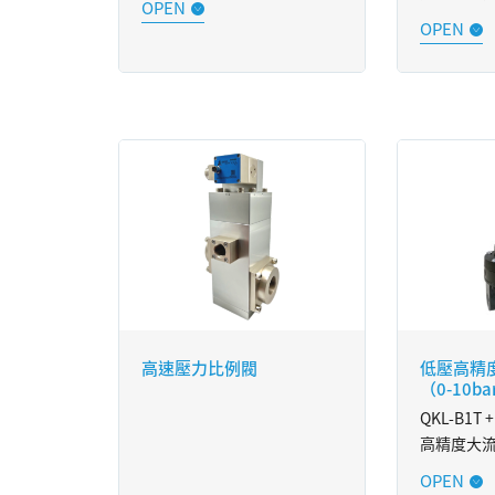
有著高精度、高分辨率、高流
最大耐壓
量等特色，適合用運用在點焊
34bar（
加壓控制、張力控制、研磨壓
0-30bar（
力控制...等等，針對隨時需要
最高流量高達
精準穩定調控壓力，與監控壓
L/min（2
力值的產業上。
適合用運
機、塑膠射
接受 0-10V、4-20mA 或
等，針對
RS485 Modbus 信號控制。
控壓力，
上。
以數位信號，實現對氣體壓力
的多段控制與監測。
接受 0-10
RS485 M
可定制壓力範圍，歡迎諮詢。
高速壓力比例閥
低壓高精
（0-10ba
可定制壓
QKL-B1T 
高精度大
最小移動量可