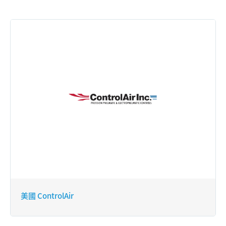
美國 ControlAir