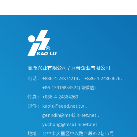
高鹿兴业有限公司
/
亘帝企业有限公司
电话
+886-4-24874219
、
+886-4-24860626
、
+86-13916854524(同微信)
传真
+886-4-24864269
邮件
kaolu@seed.net.tw
、
genndih@ms43.hinet.net
、
yuchong@ms61.hinet.net
地址
台中市
大里区
中兴路二段822巷17号