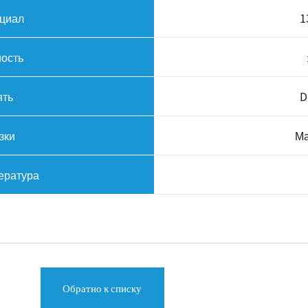
циал
1
ость
ять
D
зки
Ма
ература
Обратно к списку