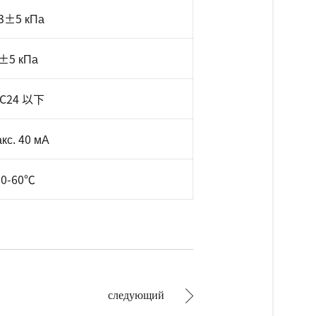
3±5 кПа
±5 кПа
C24 以下
кс. 40 мА
0-60℃
следующий