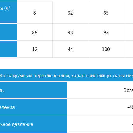
а (л/
8
32
65
88
93
93
12
44
100
K-с вакуумным переключением, характеристики указаны ни
ть
Воз
вления
-4
льное давление