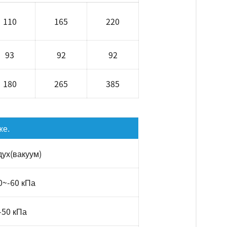
110
165
220
93
92
92
180
265
385
же.
дух(вакуум)
0~-60 кПа
-50 кПа