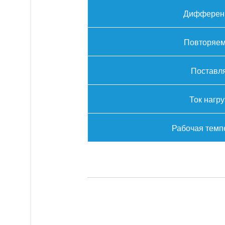
Дифферен
Повторяем
Поставл
Ток нагру
Рабочая темп