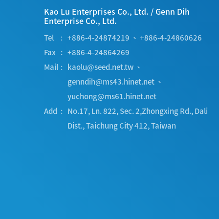
Kao Lu Enterprises Co., Ltd.
/
Genn Dih
Enterprise Co., Ltd.
Tel
+886-4-24874219
、
+886-4-24860626
Fax
+886-4-24864269
Mail
kaolu@seed.net.tw
、
genndih@ms43.hinet.net
、
yuchong@ms61.hinet.net
Add
No.17, Ln. 822, Sec. 2,Zhongxing Rd.
,
Dali
Dist.
,
Taichung City
412
,
Taiwan