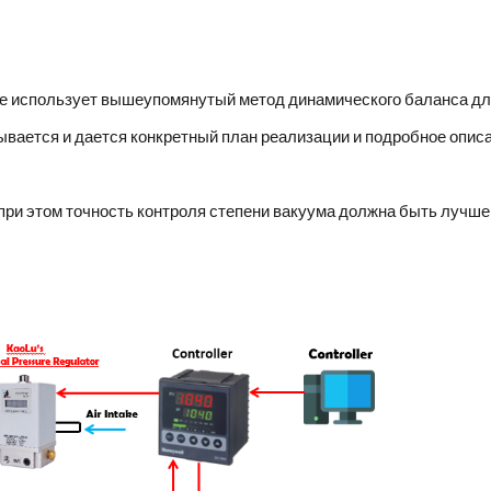
кже использует вышеупомянутый метод динамического баланса для
тывается и дается конкретный план реализации и подробное описа
ри этом точность контроля степени вакуума должна быть лучше