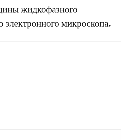
щины жидкофазного
о электронного микроскопа.