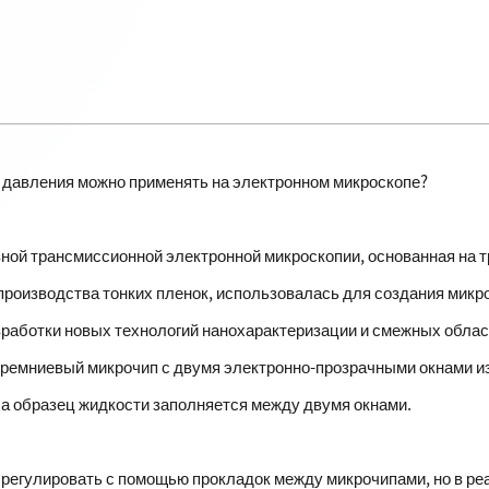
давления можно применять на электронном микроскопе?
ной трансмиссионной электронной микроскопии, основанная на 
 производства тонких пленок, использовалась для создания мик
аботки новых технологий нанохарактеризации и смежных област
кремниевый микрочип с двумя электронно-прозрачными окнами из 
 образец жидкости заполняется между двумя окнами.
 регулировать с помощью прокладок между микрочипами, но в р