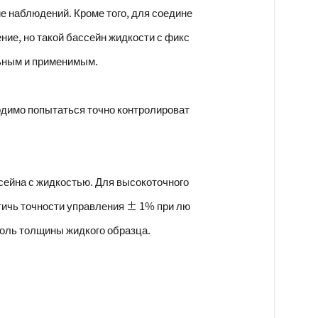
е наблюдений. Кроме того, для соедине
ие, но такой бассейн жидкости с фикс
льным и применимым.
одимо попытаться точно контролироват
сейна с жидкостью. Для высокоточного
тичь точности управления ± 1% при лю
роль толщины жидкого образца.