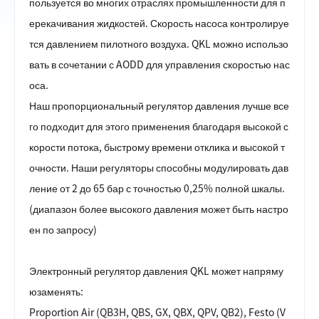
пользуется во многих отраслях промышленности для п
ерекачивания жидкостей. Скорость насоса контролируе
тся давлением пилотного воздуха. QKL можно использо
вать в сочетании с AODD для управления скоростью нас
оса.
Наш пропорциональный регулятор давления лучше все
го подходит для этого применения благодаря высокой с
корости потока, быстрому времени отклика и высокой т
очности. Наши регуляторы способны модулировать дав
ление от 2 до 65 бар с точностью 0,25% полной шкалы.
(диапазон более высокого давления может быть настро
ен по запросу)
Электронный регулятор давления QKL может напряму
ю
заменять:
Proportion Air (QB3H, QBS, GX, QBX, QPV, QB2), Festo (V