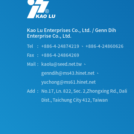
Kao Lu Enterprises Co., Ltd.
/
Genn Dih
Enterprise Co., Ltd.
Tel
+886-4-24874219
、
+886-4-24860626
Fax
+886-4-24864269
Mail
kaolu@seed.net.tw
、
genndih@ms43.hinet.net
、
yuchong@ms61.hinet.net
Add
No.17, Ln. 822, Sec. 2,Zhongxing Rd.
,
Dali
Dist.
,
Taichung City
412
,
Taiwan