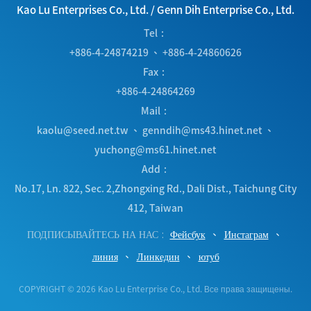
Kao Lu Enterprises Co., Ltd.
/
Genn Dih Enterprise Co., Ltd.
Tel
+886-4-24874219
、
+886-4-24860626
Fax
+886-4-24864269
Mail
kaolu@seed.net.tw
、
genndih@ms43.hinet.net
、
yuchong@ms61.hinet.net
Add
No.17, Ln. 822, Sec. 2,Zhongxing Rd.
,
Dali Dist.
,
Taichung City
412
,
Taiwan
ПОДПИСЫВАЙТЕСЬ НА НАС
Фейсбук
Инстаграм
линия
Линкедин
ютуб
COPYRIGHT © 2026 Kao Lu Enterprise Co., Ltd. Все права защищены.