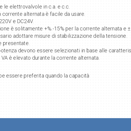
 le elettrovalvole in c.a. e c.c.
n corrente alternata è facile da usare.
AC220V e DC24V.
zione è solitamente +%.-15% per la corrente alternata e ±
sario adottare misure di stabilizzazione della tensione.
e presentate.
potenza devono essere selezionati in base alle caratteris
e VA è elevato durante la corrente alternata.
ebbe essere preferita quando la capacità