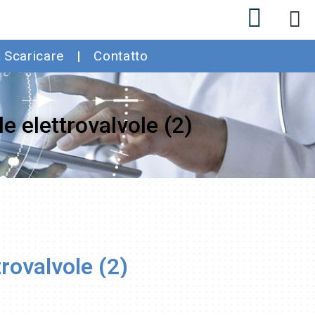
Scaricare
Contatto
e elettrovalvole (2)
rovalvole (2)