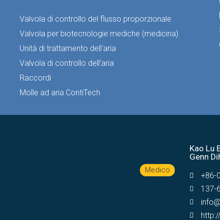
Valvola di controllo del flusso proporzionale
Valvola per biotecnologie mediche (medicina)
Unità di trattamento dell'aria
Valvola di controllo dell'aria
Raccordi
Molle ad aria ContiTech
Kao Lu E
Genn Dih
Medico
+86-
137-
info
http: