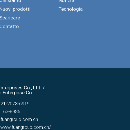
Chi siamo
Notizie
Nuovi prodotti
Tecnologia
Scaricare
Contatto
nterprises Co., Ltd. /
 Enterprise Co.
021-2078-6919
6163-8986
@fuangroup.com.cn
//www.fuangroup.com.cn/