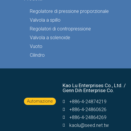
Regolatore di pressione proporzionale
Valvola a spillo
Regolatori di contropressione
Valvola a solenoide
Vuoto
Cilindro
Kao Lu Enterprises Co., Ltd. /
Genn Dih Enterprise Co.
Automazione
+886-4-24874219
+886-4-24860626
+886-4-24864269
kaolu@seed.net.tw