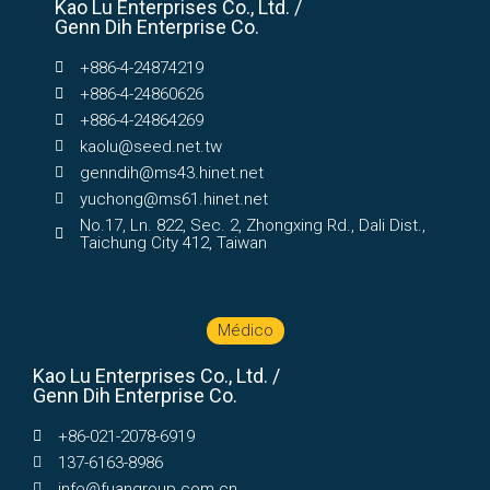
Kao Lu Enterprises Co., Ltd. /
Genn Dih Enterprise Co.
+886-4-24874219
+886-4-24860626
+886-4-24864269
kaolu@seed.net.tw
genndih@ms43.hinet.net
yuchong@ms61.hinet.net
No.17, Ln. 822, Sec. 2, Zhongxing Rd., Dali Dist.,
Taichung City 412, Taiwan
Médico
Kao Lu Enterprises Co., Ltd. /
Genn Dih Enterprise Co.
+86-021-2078-6919
137-6163-8986
info@fuangroup.com.cn