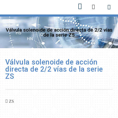
Sobre n
Nuevos 
Válvula solenoide de acción directa de 2/2 vías
de la serie ZS
Válvula solenoide de acción
directa de 2/2 vías de la serie
ZS
ZS