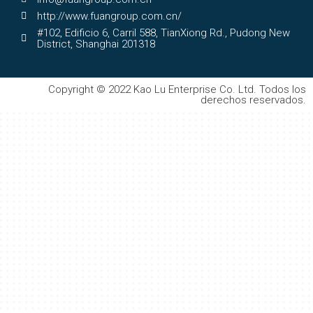
http://www.fuangroup.com.cn/
#102, Edificio 6, Carril 588, TianXiong Rd., Pudong New
District, Shanghai 201318
Copyright © 2022 Kao Lu Enterprise Co. Ltd. Todos los
derechos reservados.