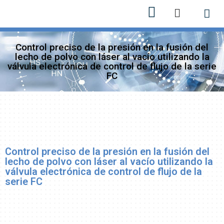
Sobre n
Nuevos 
Control preciso de la presión en la fusión del
lecho de polvo con láser al vacío utilizando la
válvula electrónica de control de flujo de la serie
FC
Control preciso de la presión en la fusión del
lecho de polvo con láser al vacío utilizando la
válvula electrónica de control de flujo de la
serie FC