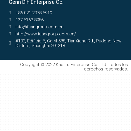
Genn Dih Enterprise Co.
+86-021-2078-6919
137-6163-8986
info@fuangroup.com.cn
http://www.fuangroup.com.cn/
#102, Edificio 6, Carril 588, TianXiong Rd., Pudong New
District, Shanghai 201318
Copyright © 2022 Kao Lu Enterprise Co. Ltd. Todos los
derechos reservados.