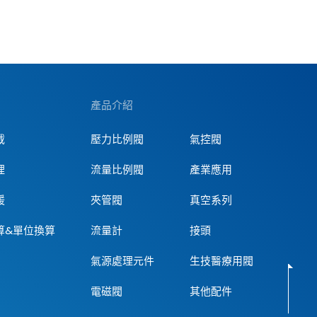
產品介紹
載
壓力比例閥
氣控閥
理
流量比例閥
產業應用
援
夾管閥
真空系列
算&單位換算
流量計
接頭
氣源處理元件
生技醫療用閥
電磁閥
其他配件