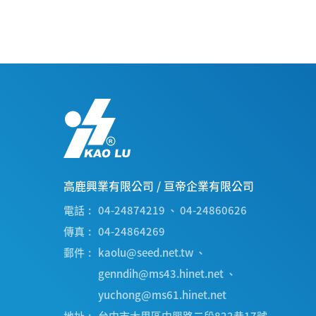
高鹿興業有限公司
/
亘帝企業有限公司
電話
04-24874219
、
04-24860626
傳真
04-24864269
郵件
kaolu@seed.net.tw
、
genndih@ms43.hinet.net
、
yuchong@ms61.hinet.net
地址
台中市
大里區
中興路二段822巷17號