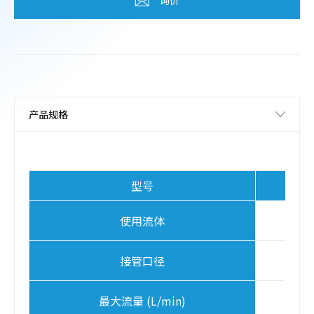
型号
KL
使用流体
接管口径
G
最大流量 (L/min)