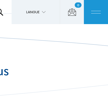
0
LANGUE
us