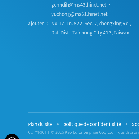
genndih@ms43.hinet.net
、
yuchong@ms61.hinet.net
ajouter
No.17, Ln. 822, Sec. 2,Zhongxing Rd.
,
Dali Dist.
,
Taichung City
412
,
Taiwan
Plan du site
politique de confidentialité
Soc
COPYRIGHT © 2026 Kao Lu Enterprise Co., Ltd. Tous droits 