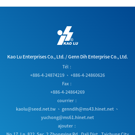
Kao Lu Enterprises Co., Ltd.
/
Genn Dih Enterprise Co., Ltd.
Tél
+886-4-24874219
、
+886-4-24860626
Fax
+886-4-24864269
courrier
kaolu@seed.net.tw
、
genndih@ms43.hinet.net
、
yuchong@ms61.hinet.net
ajouter
No.17, Ln. 822, Sec. 2,Zhongxing Rd.
,
Dali Dist.
,
Taichung City