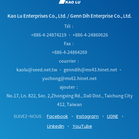
Kao Lu Enterprises Co., Ltd.
/
Genn Dih Enterprise Co., Ltd.
Tél
+886-4-24874219
、
+886-4-24860626
Fax
+886-4-24864269
courrier
kaolu@seed.net.tw
、
genndih@ms43.hinet.net
、
yuchong@ms61.hinet.net
ajouter
No.17, Ln. 822, Sec. 2,Zhongxing Rd.
,
Dali Dist.
,
Taichung City
412
,
Taiwan
SUIVEZ-NOUS
Facebook
Instagram
LIGNE
LinkedIn
YouTube