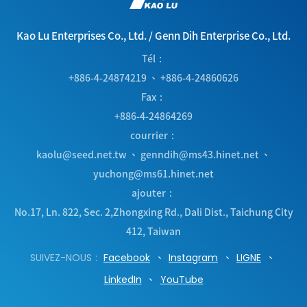
Kao Lu Enterprises Co., Ltd.
/
Genn Dih Enterprise Co., Ltd.
Tél
+886-4-24874219
、
+886-4-24860626
Fax
+886-4-24864269
courrier
kaolu@seed.net.tw
、
genndih@ms43.hinet.net
、
yuchong@ms61.hinet.net
ajouter
No.17, Ln. 822, Sec. 2,Zhongxing Rd.
,
Dali Dist.
,
Taichung City
412
,
Taiwan
SUIVEZ-NOUS
Facebook
Instagram
LIGNE
LinkedIn
YouTube