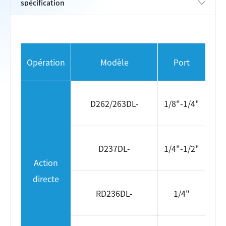
Pre
Opération
Modèle
Port
(b
C
D262/263DL-
1/8"-1/4"
DC
CA
D237DL-
1/4"-1/2"
DD
Action
directe
C
RD236DL-
1/4"
D