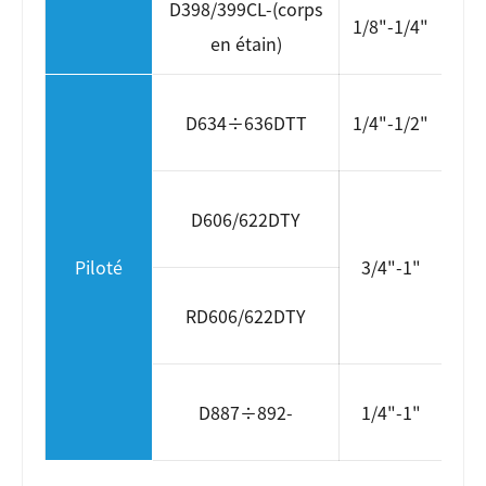
D398/399CL-(corps
CA
1/8"-1/4"
en étain)
DD
C
D634÷636DTT
1/4"-1/2"
D
D606/622DTY
C
Piloté
3/4"-1"
D
RD606/622DTY
CA
D887÷892-
1/4"-1"
DD