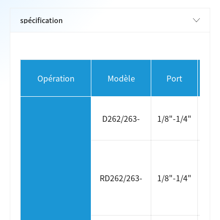
Pres
Opération
Modèle
Port
(ba
CA 
D262/263-
1/8"-1/4"
DC 
CA 
3
RD262/263-
1/8"-1/4"
10
c