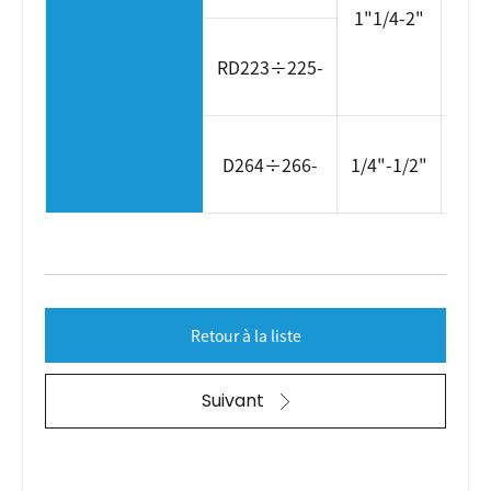
AC
1"1/4-2"
DD
RD223÷225-
AC
D264÷266-
1/4"-1/2"
DD
Retour à la liste
Suivant