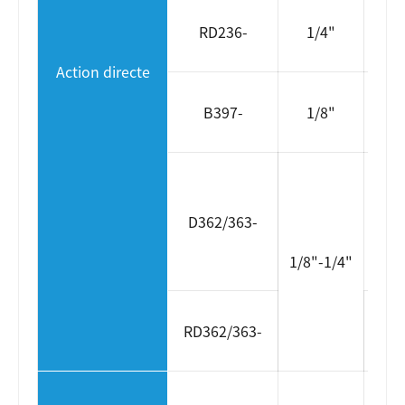
CA 
RD236-
1/4"
DD 
Action directe
CA 
B397-
1/8"
DD 
CA 
1
D362/363-
DD 
1/8"-1/4"
1
CA 
RD362/363-
DC 
AC