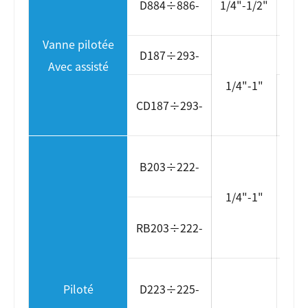
D884÷886-
1/4"-1/2"
DD
Vanne pilotée
D187÷293-
AC
Avec assisté
1/4"-1"
DD 
CD187÷293-
B203÷222-
AC
1/4"-1"
DD
RB203÷222-
Piloté
D223÷225-