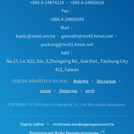
+886-4-24874219
、
+886-4-24860626
Fax
+886-4-24864269
Mail
kaolu@seed.net.tw
、
genndih@ms43.hinet.net
、
yuchong@ms61.hinet.net
Add
No.17, Ln. 822, Sec. 2,Zhongxing Rd.
,
Dali Dist.
,
Taichung City
412
,
Taiwan
ПОДПИСЫВАЙТЕСЬ НА НАС
Фейсбук
Инстаграм
линия
Линкедин
ютуб
COPYRIGHT © 2026 Kao Lu Enterprise Co., Ltd. Все права защищены.
Карта сайта
политика конфиденциальности
Корпорация ФуАн Биомехатроники